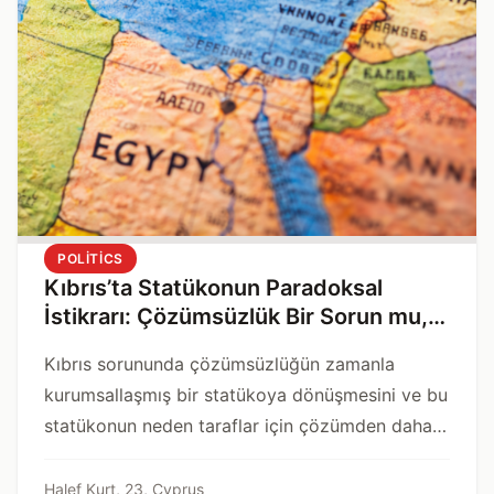
POLITICS
Kıbrıs’ta Statükonun Paradoksal
İstikrarı: Çözümsüzlük Bir Sorun mu,
Yoksa Çözüm mü?
Kıbrıs sorununda çözümsüzlüğün zamanla
kurumsallaşmış bir statükoya dönüşmesini ve bu
statükonun neden taraflar için çözümden daha
güvenli göründüğünü ele alan derinlikli bir analiz.
Halef Kurt, 23, Cyprus