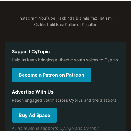
Instagram
·
YouTube
·
Hakkında
·
Bizimle Yaz
·
İletişim
·
Gizlilik Politikası
·
Kullanım Koşulları
Support CyTopic
Help us keep bringing authentic youth voices to Cyprus
Become a Patron on Patreon
Advertise With Us
Reach engaged youth across Cyprus and the diaspora
Buy Ad Space
All ad revenue supports Cylingo and CyTopic