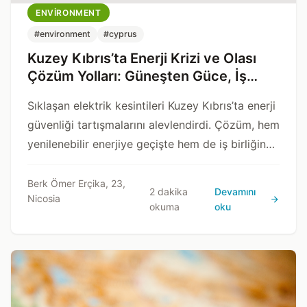
ENVIRONMENT
#environment
#cyprus
Kuzey Kıbrıs’ta Enerji Krizi ve Olası
Çözüm Yolları: Güneşten Güce, İş
Birliğinden İstikrara
Sıklaşan elektrik kesintileri Kuzey Kıbrıs’ta enerji
güvenliği tartışmalarını alevlendirdi. Çözüm, hem
yenilenebilir enerjiye geçişte hem de iş birliğine
açık bir vizyonda yatıyor.
Berk Ömer Erçika, 23,
2 dakika
Devamını
Nicosia
okuma
oku