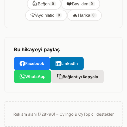
👍
❤️
Beğen
Bayıldım
0
0
💡
🔥
Aydınlatıcı
Harika
0
0
Bu hikayeyi paylaş
Facebook
LinkedIn
WhatsApp
Bağlantıyı Kopyala
Reklam alanı (728x90) – Cylingo & CyTopic'i destekler