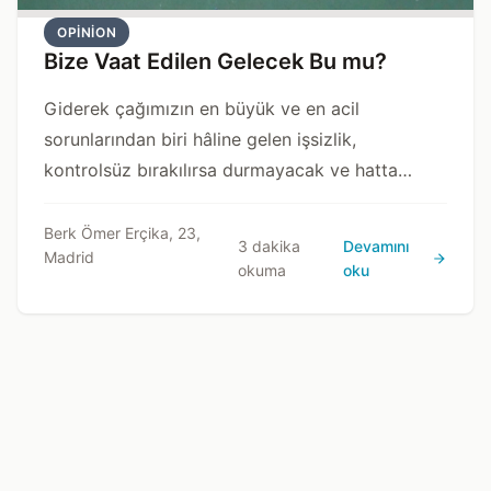
OPINION
Bize Vaat Edilen Gelecek Bu mu?
Giderek çağımızın en büyük ve en acil
sorunlarından biri hâline gelen işsizlik,
kontrolsüz bırakılırsa durmayacak ve hatta
devletler için toplumsal krizlere ve ulusal
güvenlik tehditlerine dönüşecek şekilde
Berk Ömer Erçika, 23,
3 dakika
Devamını
Madrid
tırmanabilecektir.
okuma
oku