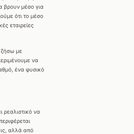
α βρουν μέσο για
ούμε ότι το μέσο
κές εταιρείες
 ζήσω με
περιμένουμε να
αθμό, ένα φυσικό
ι ρεαλιστικό να
περιφέρεται
ις, αλλά από