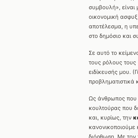
συμβουλή», είναι 
οικονομική ασφυξί
αποτέλεσμα, η υπ
στο δημόσιο και σ
Σε αυτό το κείμεν
τους ρόλους τους σ
ειδίκευσής μου. (Γ
προβληματιστικά κ
Ως άνθρωπος που κ
κουλτούρας που δε
και, κυρίως, την
κ
κανονικοποιούμε 
διόρθωση. Με τον 