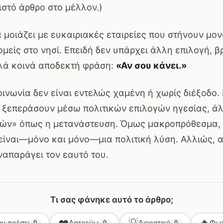
στό άρθρο στο μέλλον.)
 μοιάζει με ευκαιριακές εταιρείες που στήνουν μο
μείς στο νησί. Επειδή δεν υπάρχει άλλη επιλογή, 
λά κοινά αποδεκτή φράση:
«Αν σου κάνει.»
ινωνία δεν είναι εντελώς χαμένη ή χωρίς διέξοδο. 
 ξεπεράσουν μέσω πολιτικών επιλογών ηγεσίας, ά
ών» όπως η μετανάστευση. Όμως μακροπρόθεσμα, 
είναι—μόνο και μόνο—μια πολιτική λύση. Αλλιώς, 
ναπαράγει τον εαυτό του.
Τι σας φάνηκε αυτό το άρθρο;
❤️
💡
🔥
υ αρέσει
Λατρεύω
Διορατικό
Φωτ
0
0
0