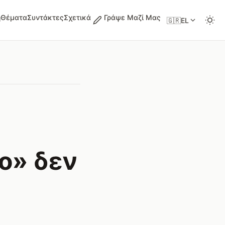
ή
Θέματα
Συντάκτες
Σχετικά
Γράψε Μαζί Μας
🇬🇷
EL
σο» δεν