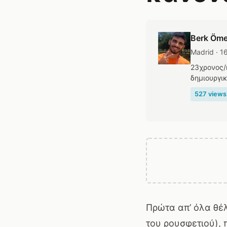
Berk Öme
Madrid · 1
23χρονος/
δημιουργικ
527 views 
Πρώτα απ’ όλα θέ
του ρουσφετιού), 