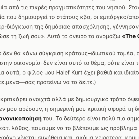
μία από τις πικρές πραγματικότητες του νησιού. Στο
α που δημιουργεί το στάτους κβο, οι εμπάργκο/απο
ερ-διόγκωση της δημόσιας απασχόλησης, γέννησαν 
ώσε τη ζωή σου». Αυτό το όνειρο το ονομάζω
«The 
ο δεν θα κάνω σύγκριση κράτους–ιδιωτικού τομέα,
την οικονομία· δεν είναι αυτό το θέμα, ούτε είναι τ
ια αυτά, ο φίλος μου Halef Kurt έχει βαθιά και ιδιαί
είμενα—σας προτείνω να τα δείτε.)
ριτικάρει ανοιχτά αλλά με δημιουργικό τρόπο όψε
ν μου αρέσουν, η σημερινή μου κριτική αφορά τη 
ανονικοποίησή
του. Το δεύτερο είναι πολύ πιο σημα
κάτι λάθος, παύουμε να το βλέπουμε ως πρόβλημα 
χρόνο γίνεται συνήθεια και, ακόμα χειρότερα, κομμ