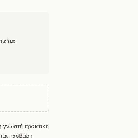
τική με
η γνωστή πρακτική
εται «σοβαρή