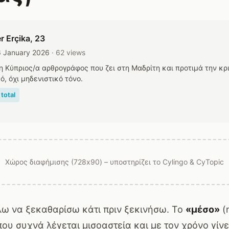
r Erçika
, 23
6 January 2026
· 62 views
η Κύπριος/α αρθρογράφος που ζει στη Μαδρίτη και προτιμά την κρι
ό, όχι μηδενιστικό τόνο.
total
Χώρος διαφήμισης (728x90) – υποστηρίζει το Cylingo & CyTopic
λω να ξεκαθαρίσω κάτι πριν ξεκινήσω. Το
«μέσο»
(
που συχνά λέγεται μισοαστεία και με τον χρόνο γίν