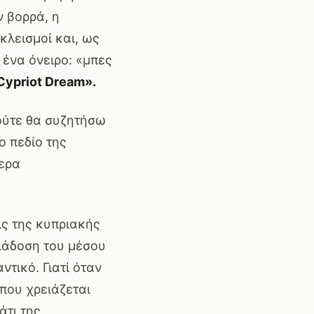
ν βορρά, η
κλεισμοί και, ως
ένα όνειρο: «μπες
Cypriot Dream».
 ούτε θα συζητήσω
ο πεδίο της
τερα
ις της κυπριακής
διάδοση του μέσου
ντικό. Γιατί όταν
που χρειάζεται
άτι της