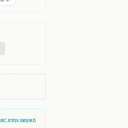
ας' στην αρχική