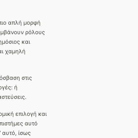
 πιο απλή μορφή
λαμβάνουν ρόλους
ημόσιος και
αι χαμηλή
ρόσβαση στις
ογές: ή
αστεύσεις.
ομική επιλογή και
επιστήμες αυτό
’ αυτό, ίσως