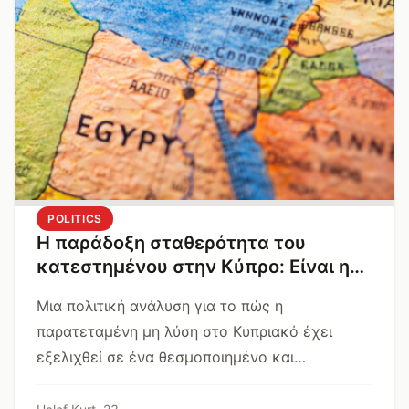
POLITICS
Η παράδοξη σταθερότητα του
κατεστημένου στην Κύπρο: Είναι η
απουσία λύσης πρόβλημα ή λύση;
Μια πολιτική ανάλυση για το πώς η
παρατεταμένη μη λύση στο Κυπριακό έχει
εξελιχθεί σε ένα θεσμοποιημένο και
λειτουργικό στάτους κβο, το οποίο συχνά
φαίνεται πιο ασφαλές από την ίδια τη λύση.