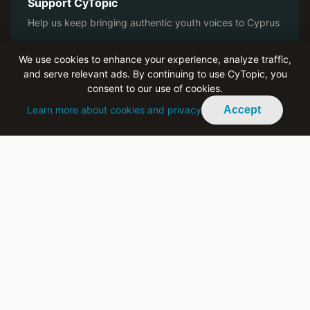
Support CyTopic
Help us keep bringing authentic youth voices to Cyprus
Become a Patron on Patreon
We use cookies to enhance your experience, analyze traffic,
and serve relevant ads. By continuing to use CyTopic, you
consent to our use of cookies.
Advertise With Us
Learn more about cookies and privacy
Accept
Reach engaged youth across Cyprus and the diaspora
Buy Ad Space
All ad revenue supports Cylingo and CyTopic
Παρακολουθήστε στο YouTube
Ιστορίες, συνεντεύξεις και μικρού μήκους ταινίες από
όλη την Κύπρο — εγγραφείτε στο κανάλι μας.
Εγγραφείτε στο YouTube