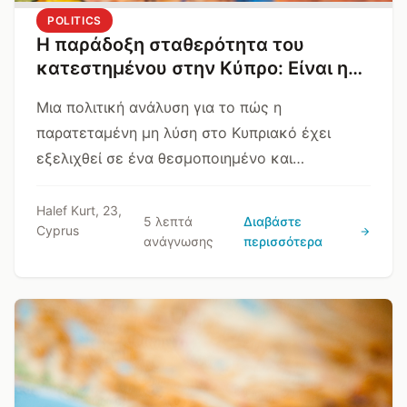
POLITICS
Η παράδοξη σταθερότητα του
κατεστημένου στην Κύπρο: Είναι η
απουσία λύσης πρόβλημα ή λύση;
Μια πολιτική ανάλυση για το πώς η
παρατεταμένη μη λύση στο Κυπριακό έχει
εξελιχθεί σε ένα θεσμοποιημένο και
λειτουργικό στάτους κβο, το οποίο συχνά
φαίνεται πιο ασφαλές από την ίδια τη λύση.
Halef Kurt, 23,
5 λεπτά
Διαβάστε
Cyprus
ανάγνωσης
περισσότερα