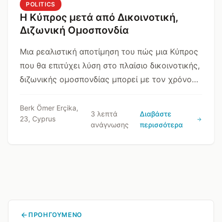
POLITICS
Η Κύπρος μετά από Δικοινοτική,
Διζωνική Ομοσπονδία
Μια ρεαλιστική αποτίμηση του πώς μια Κύπρος
που θα επιτύχει λύση στο πλαίσιο δικοινοτικής,
διζωνικής ομοσπονδίας μπορεί με τον χρόνο
να εξελιχθεί σε διαφορετικά κρατικά μοντέλα,
ανάλογα με εσωτερικές και εξωτερικές
Berk Ömer Erçika,
3 λεπτά
Διαβάστε
23, Cyprus
δυναμικές.
ανάγνωσης
περισσότερα
ΠΡΟΗΓΟΎΜΕΝΟ