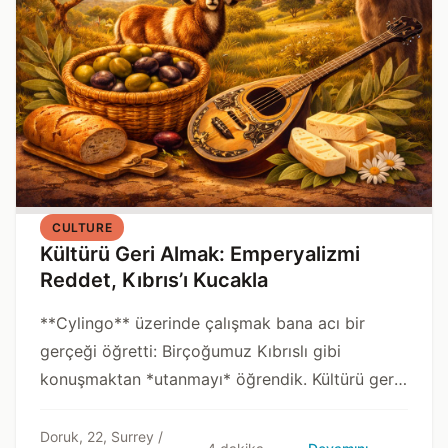
CULTURE
Kültürü Geri Almak: Emperyalizmi
Reddet, Kıbrıs’ı Kucakla
**Cylingo** üzerinde çalışmak bana acı bir
gerçeği öğretti: Birçoğumuz Kıbrıslı gibi
konuşmaktan *utanmayı* öğrendik. Kültürü geri
almak, bu “öğretilmiş utanca” direnmek demek.
Doruk, 22, Surrey /