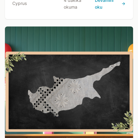
4 dakika
Devamını
Cyprus
okuma
oku