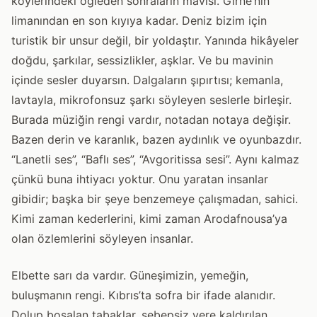
köylerindeki öğleden sonraların mavisi. Girne’nin
limanından en son kıyıya kadar. Deniz bizim için
turistik bir unsur değil, bir yoldaştır. Yanında hikâyeler
doğdu, şarkılar, sessizlikler, aşklar. Ve bu mavinin
içinde sesler duyarsın. Dalgaların şıpırtısı; kemanla,
lavtayla, mikrofonsuz şarkı söyleyen seslerle birleşir.
Burada müziğin rengi vardır, notadan notaya değişir.
Bazen derin ve karanlık, bazen aydınlık ve oyunbazdır.
“Lanetli ses”, “Baflı ses”, “Avgoritissa sesi”. Aynı kalmaz
çünkü buna ihtiyacı yoktur. Onu yaratan insanlar
gibidir; başka bir şeye benzemeye çalışmadan, sahici.
Kimi zaman kederlerini, kimi zaman Arodafnousa’ya
olan özlemlerini söyleyen insanlar.
Elbette sarı da vardır. Güneşimizin, yemeğin,
buluşmanın rengi. Kıbrıs’ta sofra bir ifade alanıdır.
Dolup boşalan tabaklar, sebepsiz yere kaldırılan