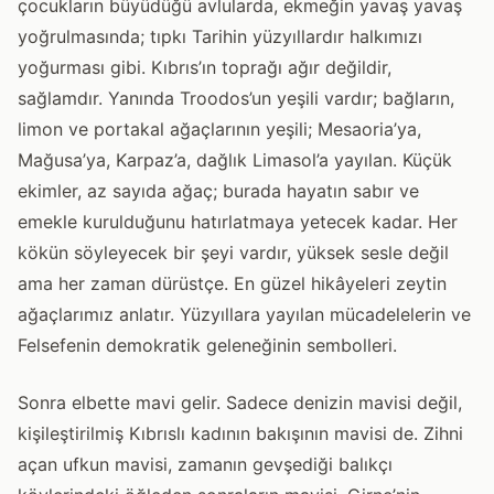
çocukların büyüdüğü avlularda, ekmeğin yavaş yavaş
yoğrulmasında; tıpkı Tarihin yüzyıllardır halkımızı
yoğurması gibi. Kıbrıs’ın toprağı ağır değildir,
sağlamdır. Yanında Troodos’un yeşili vardır; bağların,
limon ve portakal ağaçlarının yeşili; Mesaoria’ya,
Mağusa’ya, Karpaz’a, dağlık Limasol’a yayılan. Küçük
ekimler, az sayıda ağaç; burada hayatın sabır ve
emekle kurulduğunu hatırlatmaya yetecek kadar. Her
kökün söyleyecek bir şeyi vardır, yüksek sesle değil
ama her zaman dürüstçe. En güzel hikâyeleri zeytin
ağaçlarımız anlatır. Yüzyıllara yayılan mücadelelerin ve
Felsefenin demokratik geleneğinin sembolleri.
Sonra elbette mavi gelir. Sadece denizin mavisi değil,
kişileştirilmiş Kıbrıslı kadının bakışının mavisi de. Zihni
açan ufkun mavisi, zamanın gevşediği balıkçı