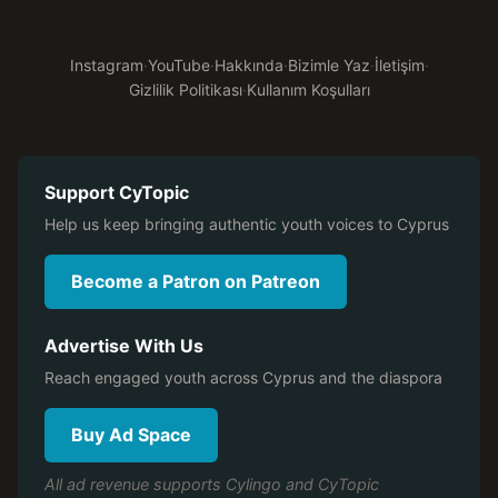
Instagram
·
YouTube
·
Hakkında
·
Bizimle Yaz
·
İletişim
·
Gizlilik Politikası
·
Kullanım Koşulları
Support CyTopic
Help us keep bringing authentic youth voices to Cyprus
Become a Patron on Patreon
Advertise With Us
Reach engaged youth across Cyprus and the diaspora
Buy Ad Space
All ad revenue supports Cylingo and CyTopic