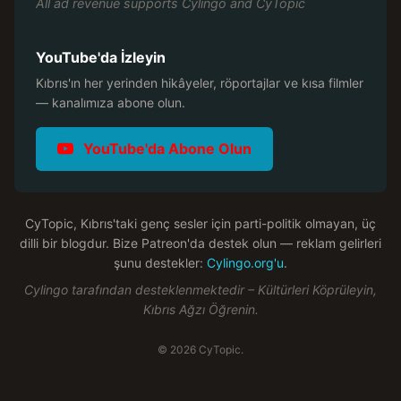
All ad revenue supports Cylingo and CyTopic
YouTube'da İzleyin
Kıbrıs'ın her yerinden hikâyeler, röportajlar ve kısa filmler
— kanalımıza abone olun.
YouTube'da Abone Olun
CyTopic, Kıbrıs'taki genç sesler için parti-politik olmayan, üç
dilli bir blogdur. Bize Patreon'da destek olun — reklam gelirleri
şunu destekler:
Cylingo.org'u
.
Cylingo tarafından desteklenmektedir – Kültürleri Köprüleyin,
Kıbrıs Ağzı Öğrenin.
©
2026
CyTopic.