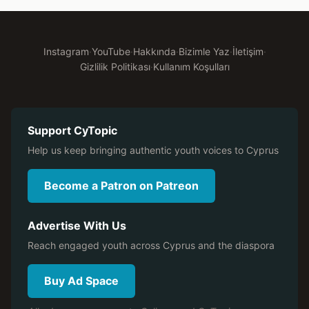
Instagram
·
YouTube
·
Hakkında
·
Bizimle Yaz
·
İletişim
·
Gizlilik Politikası
·
Kullanım Koşulları
Support CyTopic
Help us keep bringing authentic youth voices to Cyprus
Become a Patron on Patreon
Advertise With Us
Reach engaged youth across Cyprus and the diaspora
Buy Ad Space