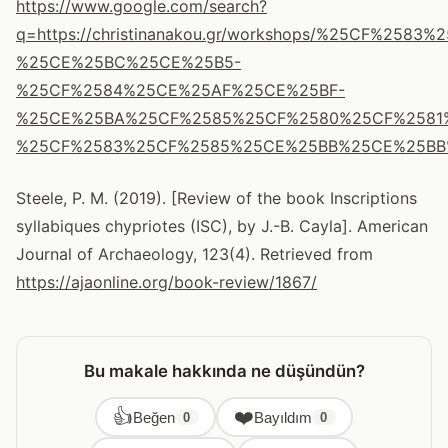
https://www.google.com/search?
q=https://christinanakou.gr/workshops/%25C
%25CE%25BC%25CE%25B5-
%25CF%2584%25CE%25AF%25CE%25BF-
%25CE%25BA%25CF%2585%25CF%2580%25CF%2581
%25CF%2583%25CF%2585%25CE%25BB%25CE%25BB
Steele, P. M. (2019). [Review of the book Inscriptions
syllabiques chypriotes (ISC), by J.-B. Cayla]. American
Journal of Archaeology, 123(4). Retrieved from
https://ajaonline.org/book-review/1867/
Bu makale hakkında ne düşündün?
👍
❤️
Beğen
Bayıldım
0
0