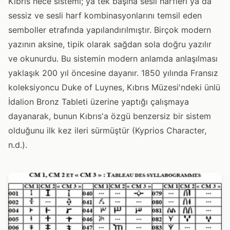
Kıbrıs hece sistemi; ya tek başına sesli harfleri ya da
sessiz ve sesli harf kombinasyonlarını temsil eden
semboller etrafında yapılandırılmıştır. Birçok modern
yazının aksine, tipik olarak sağdan sola doğru yazılır
ve okunurdu. Bu sistemin modern anlamda anlaşılması
yaklaşık 200 yıl öncesine dayanır. 1850 yılında Fransız
koleksiyoncu Duke of Luynes, Kıbrıs Müzesi'ndeki ünlü
İdalion Bronz Tableti üzerine yaptığı çalışmaya
dayanarak, bunun Kıbrıs'a özgü benzersiz bir sistem
olduğunu ilk kez ileri sürmüştür (Kyprios Character,
n.d.).