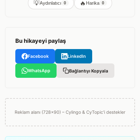
💡
🔥
Aydınlatıcı
Harika
0
0
Bu hikayeyi paylaş
Facebook
LinkedIn
WhatsApp
Bağlantıyı Kopyala
Reklam alanı (728x90) – Cylingo & CyTopic'i destekler