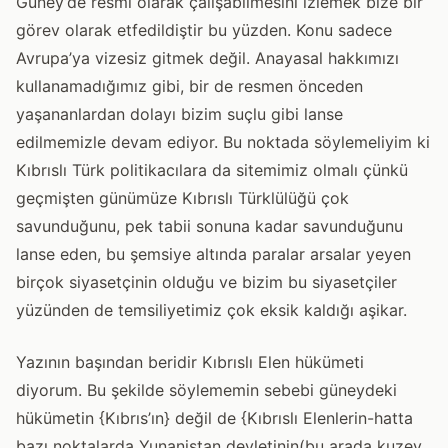
Güney’de resmi olarak çalışabilmesini izlemek bize bir
görev olarak etfedildiştir bu yüzden. Konu sadece
Avrupa’ya vizesiz gitmek değil. Anayasal hakkımızı
kullanamadığımız gibi, bir de resmen önceden
yaşananlardan dolayı bizim suçlu gibi lanse
edilmemizle devam ediyor. Bu noktada söylemeliyim ki
Kıbrıslı Türk politikacılara da sitemimiz olmalı çünkü
geçmişten günümüze Kıbrıslı Türklülüğü çok
savunduğunu, pek tabii sonuna kadar savunduğunu
lanse eden, bu şemsiye altında paralar arsalar yeyen
birçok siyasetçinin olduğu ve bizim bu siyasetçiler
yüzünden de temsiliyetimiz çok eksik kaldığı aşikar.
Yazının başından beridir Kıbrıslı Elen hükümeti
diyorum. Bu şekilde söylememin sebebi güneydeki
hükümetin {Kıbrıs’ın} değil de {Kıbrıslı Elenlerin-hatta
bazı noktalarda Yunanistan devletinin(bu arada kuzey