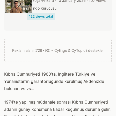
Lefkoşa-Ankara · 13 January 2026
· 107 views
Cylingo Kurucusu
122 views total
Reklam alanı (728x90) – Cylingo & CyTopic'i destekler
Kıbrıs Cumhuriyeti 1960’ta, İngiltere Türkiye ve
Yunanistan’ın garantörlüğünde kurulmuş Akdenizde
bulunan vs vs...
1974’te yapılmış müdahale sonrası Kıbrıs Cumhuriyeti
adanın güney konumuna kadar küçülmüş duruma gelir.