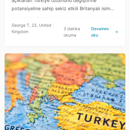
açıklanan Türkiye tutumunu değiştirme
potansiyeline sahip sekiz etkili Britanyalı isim
üzerine bir analiz.
George T, 23, United
3 dakika
Devamını
Kingdom
okuma
oku