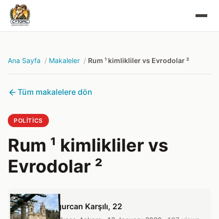
Ana Sayfa
Makaleler
Rum ¹ kimlikliler vs Evrodolar ²
Tüm makalelere dön
POLITICS
Rum ¹ kimlikliler vs
Evrodolar ²
Uğurcan Karşılı
, 22