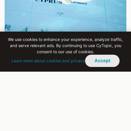
We use cookies to enhance your experience, analyze traffic,
and serve relevant ads. By continuing to use CyTopic, you
consent to our use of cookies.
Learn more about cookies and privacy
Accept
POLITICS
İki Toplumlu İki Bölgeli Federasyondan
Sonrası Kıbrıs
İki toplumlu iki bölgeli federasyon temelinde
çözüme ulaşmış bir Kıbrıs’ın, zaman içinde hangi
siyasal modellere evrilebileceğini ele alan