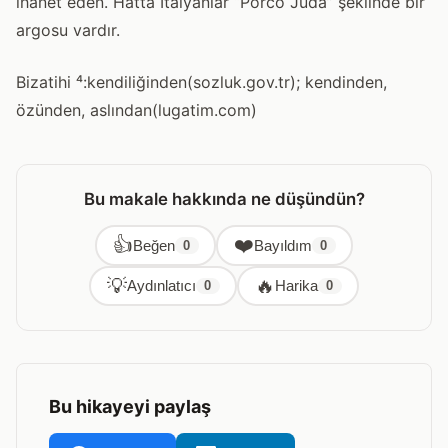
ihanet eden. Hatta İtalyanlar “Porco Juda” şeklinde bir
argosu vardır.
Bizatihi ⁴:kendiliğinden(sozluk.gov.tr); kendinden,
özünden, aslından(lugatim.com)
Bu makale hakkında ne düşündün?
👍
❤️
Beğen
Bayıldım
0
0
💡
🔥
Aydınlatıcı
Harika
0
0
Bu hikayeyi paylaş