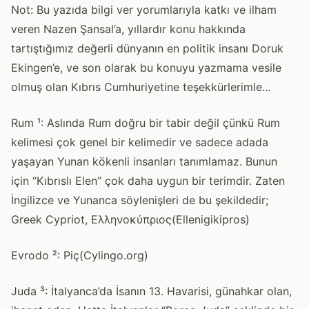
Not: Bu yazıda bilgi ver yorumlarıyla katkı ve ilham
veren Nazen Şansal’a, yıllardır konu hakkında
tartıştığımız değerli dünyanın en politik insanı Doruk
Ekingen’e, ve son olarak bu konuyu yazmama vesile
olmuş olan Kıbrıs Cumhuriyetine teşekkürlerimle...
Rum ¹: Aslında Rum doğru bir tabir değil çünkü Rum
kelimesi çok genel bir kelimedir ve sadece adada
yaşayan Yunan kökenli insanları tanımlamaz. Bunun
için “Kıbrıslı Elen” çok daha uygun bir terimdir. Zaten
İngilizce ve Yunanca söylenişleri de bu şekildedir;
Greek Cypriot, Ελληνοκύπριος(Ellenigikipros)
Evrodo ²: Piç(Cylingo.org)
Juda ³: İtalyanca’da İsanın 13. Havarisi, günahkar olan,