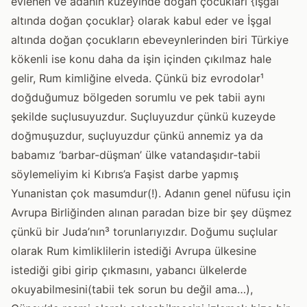
evlenen ve adanın kuzeyinde doğan çocukları {İşgal
altında doğan çocuklar} olarak kabul eder ve İşgal
altında doğan çocukların ebeveynlerinden biri Türkiye
kökenli ise konu daha da işin içinden çıkılmaz hale
gelir, Rum kimliğine elveda. Çünkü biz evrodolar¹
doğduğumuz bölgeden sorumlu ve pek tabii aynı
şekilde suçlusuyuzdur. Suçluyuzdur çünkü kuzeyde
doğmuşuzdur, suçluyuzdur çünkü annemiz ya da
babamız ‘barbar-düşman’ ülke vatandaşıdır-tabii
söylemeliyim ki Kıbrıs’a Faşist darbe yapmış
Yunanistan çok masumdur(!). Adanın genel nüfusu için
Avrupa Birliğinden alınan paradan bize bir şey düşmez
çünkü bir Juda’nın³ torunlarıyızdır. Doğumu suçlular
olarak Rum kimliklilerin istediği Avrupa ülkesine
istediği gibi girip çıkmasını, yabancı ülkelerde
okuyabilmesini(tabii tek sorun bu değil ama…),