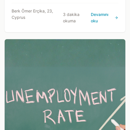
analitik bir değerlendirme.
Berk Ömer Erçika, 23,
3 dakika
Devamını
Cyprus
okuma
oku