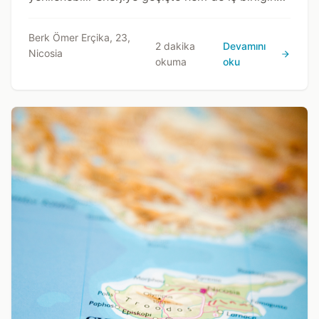
açık bir vizyonda yatıyor.
Berk Ömer Erçika, 23,
2 dakika
Devamını
Nicosia
okuma
oku