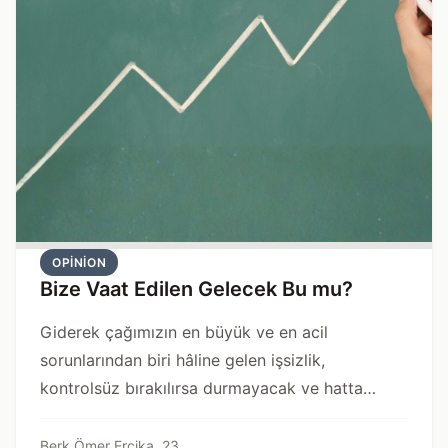
OPINION
Bize Vaat Edilen Gelecek Bu mu?
Giderek çağımızın en büyük ve en acil
sorunlarından biri hâline gelen işsizlik,
kontrolsüz bırakılırsa durmayacak ve hatta
devletler için toplumsal krizlere ve ulusal
güvenlik tehditlerine dönüşecek şekilde
Berk Ömer Erçika, 23,