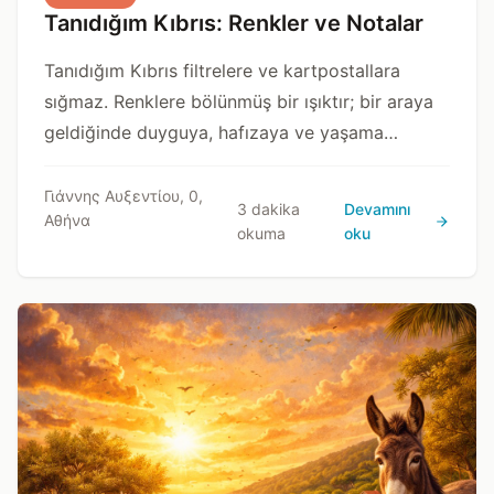
Tanıdığım Kıbrıs: Renkler ve Notalar
Tanıdığım Kıbrıs filtrelere ve kartpostallara
sığmaz. Renklere bölünmüş bir ışıktır; bir araya
geldiğinde duyguya, hafızaya ve yaşama
dönüşen küçük anlardan oluşur. Açıklanmak
değil, fark edilmek isteyen bir yerdir.
Γιάννης Αυξεντίου, 0,
3 dakika
Devamını
Αθήνα
okuma
oku