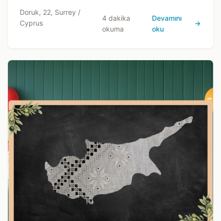
Doruk, 22, Surrey /
4 dakika
Devamını
Cyprus
okuma
oku