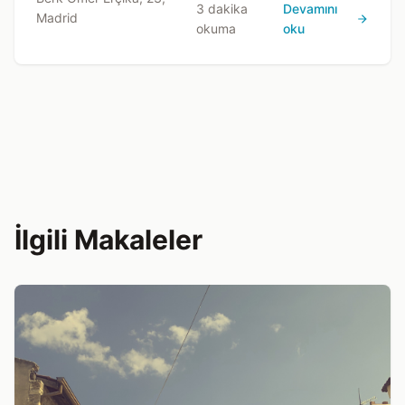
3 dakika
Devamını
Madrid
tırmanabilecektir.
okuma
oku
İlgili Makaleler