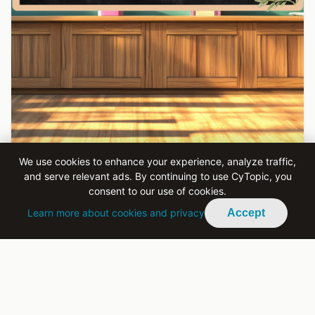
We use cookies to enhance your experience, analyze traffic,
CULTURE
and serve relevant ads. By continuing to use CyTopic, you
consent to our use of cookies.
Sınıfta Yeri Olmayan Bir Kültür: Eğitim
Boşlukları ve Kıbrıs’taki Kültürel
Learn more about cookies and privacy
Accept
Değerlerin Yok Oluşu
Kıbrıs’ta kültürel kayıp her zaman kendini
yüksek sesle duyurmaz. Her zaman terk edilmiş
köyler ya da kopmuş gelenekler şeklinde ortaya
çıkmaz.