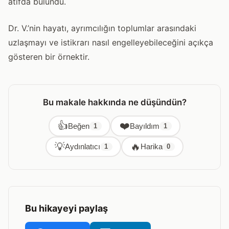
atıfda bulundu.
Dr. V.’nin hayatı, ayrımcılığın toplumlar arasındaki
uzlaşmayı ve istikrarı nasıl engelleyebileceğini açıkça
gösteren bir örnektir.
Bu makale hakkında ne düşündün?
👍
❤️
Beğen
Bayıldım
1
1
💡
🔥
Aydınlatıcı
Harika
1
0
Bu hikayeyi paylaş