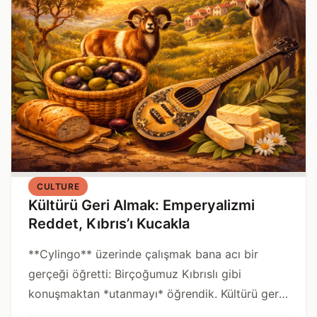
CULTURE
Kültürü Geri Almak: Emperyalizmi
Reddet, Kıbrıs’ı Kucakla
**Cylingo** üzerinde çalışmak bana acı bir
gerçeği öğretti: Birçoğumuz Kıbrıslı gibi
konuşmaktan *utanmayı* öğrendik. Kültürü geri
almak, bu “öğretilmiş utanca” direnmek demek.