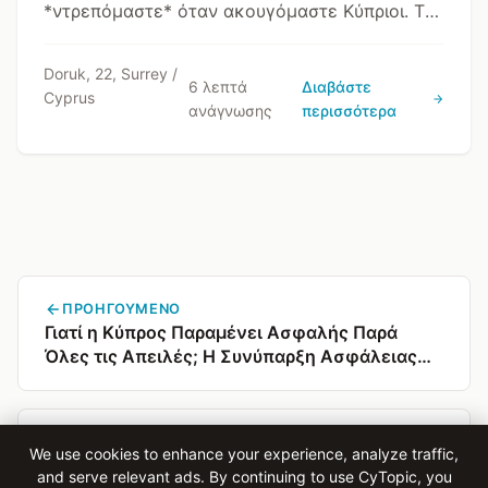
*ντρεπόμαστε* όταν ακουγόμαστε Κύπριοι. Το
να διεκδικήσουμε ξανά τον πολιτισμό μας
σημαίνει να αντισταθούμε σε αυτή την
Doruk, 22, Surrey /
6 λεπτά
Διαβάστε
Cyprus
εκπαίδευση.
ανάγνωσης
περισσότερα
ΠΡΟΗΓΟΎΜΕΝΟ
Γιατί η Κύπρος Παραμένει Ασφαλής Παρά
Όλες τις Απειλές; Η Συνύπαρξη Ασφάλειας
και Κινδύνου
ΕΠΌΜΕΝΟ
We use cookies to enhance your experience, analyze traffic,
Ένα ταπεινό πιάτο θρεπτικού φαγητού
and serve relevant ads. By continuing to use CyTopic, you