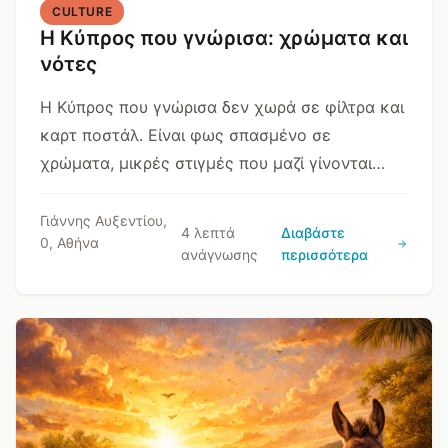
CULTURE
Η Κύπρος που γνώρισα: χρώματα και
νότες
Η Κύπρος που γνώρισα δεν χωρά σε φίλτρα και
καρτ ποστάλ. Είναι φως σπασμένο σε
χρώματα, μικρές στιγμές που μαζί γίνονται
συναίσθημα, μνήμη και ζωή. Ένας τόπος που
δεν ζητά να τον εξηγήσεις, μόνο να τον
Γιάννης Αυξεντίου,
4 λεπτά
Διαβάστε
0, Αθήνα
παρατηρήσεις.
ανάγνωσης
περισσότερα