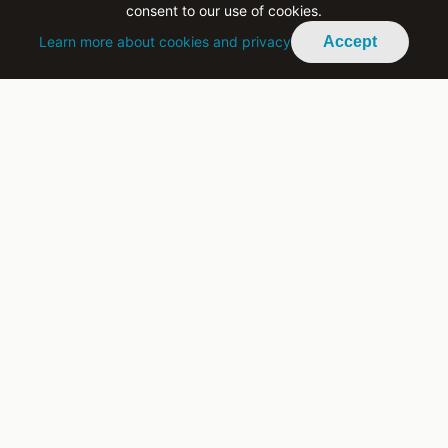
consent to our use of cookies.
Learn more about cookies and privacy
Accept
Instagram
·
YouTube
·
Σχετικά
·
Γράψε Μαζί Μας
·
Επικοινωνία
·
Πολιτική Απορρήτου
·
Όροι Χρήσης
Support CyTopic
Help us keep bringing authentic youth voices to Cyprus
Become a Patron on Patreon
Advertise With Us