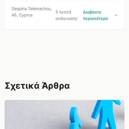
αιώνες μνήμης, κοινής κληρονομιάς και
συνέχειας.
Despina Telemachou,
5 λεπτά
Διαβάστε
46, Cyprus
ανάγνωσης
περισσότερα
Σχετικά Άρθρα