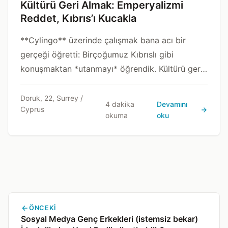
Kültürü Geri Almak: Emperyalizmi
Reddet, Kıbrıs’ı Kucakla
**Cylingo** üzerinde çalışmak bana acı bir
gerçeği öğretti: Birçoğumuz Kıbrıslı gibi
konuşmaktan *utanmayı* öğrendik. Kültürü geri
almak, bu “öğretilmiş utanca” direnmek demek.
Doruk, 22, Surrey /
4 dakika
Devamını
Cyprus
okuma
oku
ÖNCEKI
Sosyal Medya Genç Erkekleri (istemsiz bekar)