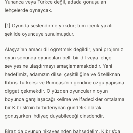
Yunanca veya Türkce değil, adada gonuşulan
lehçelerde oynaycak.
[1] Oyunda seslendirme yokdur; tüm içerik yazılı
şekilde oyuncuya sunulmuşdur.
Alaşya’nın amacı dil öğretmek değildir; yani projemiz
oyun sonunda oyuncuları belli bir dil veya lehçe
seviyesine ulaşdırmayı amaçlamamakdadır. Yani
hedefimiz, adamızın dilsel çeşitliliğine ve özelliknan
Kıbrıs Türkcesi ve Rumcası’nın gendine özgü yapısına
diggat çekmekdir. O yüzden oyuncuların oyun
boyunca garşılaşacağı kelime ve ifadecikler ortalama
bir Kıbrıslı’nın birbirleriynan gündelik olarak
gonuşurken ihdiyaç duyabileceği cinsdendir.
Biraz da oyunun hikayesinden bahsedelim. Kıbrıs’da