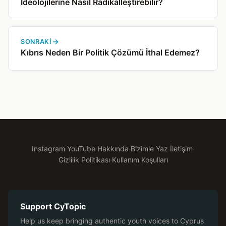
İdeolojilerine Nasıl Radikalleştirebilir?
SONRAKI
Kıbrıs Neden Bir Politik Çözümü İthal Edemez?
Instagram
·
YouTube
·
Hakkında
·
Bizimle Yaz
·
İletişim
·
Gizlilik Politikası
·
Kullanım Koşulları
Support CyTopic
Help us keep bringing authentic youth voices to Cyprus