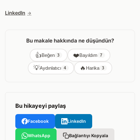
LinkedIn
Bu makale hakkında ne düşündün?
👍
❤️
Beğen
Bayıldım
3
7
💡
🔥
Aydınlatıcı
Harika
4
3
Bu hikayeyi paylaş
Facebook
LinkedIn
WhatsApp
Bağlantıyı Kopyala