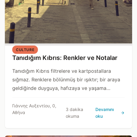
CULTURE
Tanıdığım Kıbrıs: Renkler ve Notalar
Tanıdığım Kıbrıs filtrelere ve kartpostallara
sığmaz. Renklere bölünmüş bir ışıktır; bir araya
geldiğinde duyguya, hafızaya ve yaşama
dönüşen küçük anlardan oluşur. Açıklanmak
değil, fark edilmek isteyen bir yerdir.
Γιάννης Αυξεντίου, 0,
3 dakika
Devamını
Αθήνα
okuma
oku