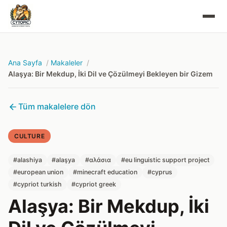
Ana Sayfa
Makaleler
Alaşya: Bir Mekdup, İki Dil ve Çözülmeyi Bekleyen bir Gizem
Tüm makalelere dön
CULTURE
#alashiya
#alaşya
#αλάσια
#eu linguistic support project
#european union
#minecraft education
#cyprus
#cypriot turkish
#cypriot greek
Alaşya: Bir Mekdup, İki