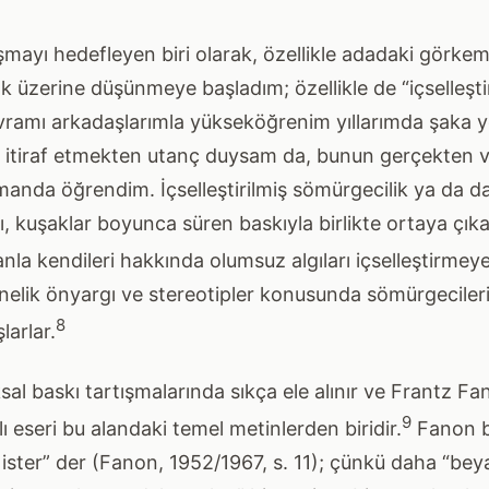
şmayı hedefleyen biri olarak, özellikle adadaki görkem
 üzerine düşünmeye başladım; özellikle de “içselleştir
ramı arkadaşlarımla yükseköğrenim yıllarımda şaka y
, itiraf etmekten utanç duysam da, bunun gerçekten v
anda öğrendim. İçselleştirilmiş sömürgecilik ya da d
skı, kuşaklar boyunca süren baskıyla birlikte ortaya çı
nla kendileri hakkında olumsuz algıları içselleştirmeye
önelik önyargı ve stereotipler konusunda sömürgecile
8
arlar.
rksal baskı tartışmalarında sıkça ele alınır ve Frantz F
9
 eseri bu alandaki temel metinlerden biridir.
Fanon b
ister” der (Fanon, 1952/1967, s. 11); çünkü daha “bey