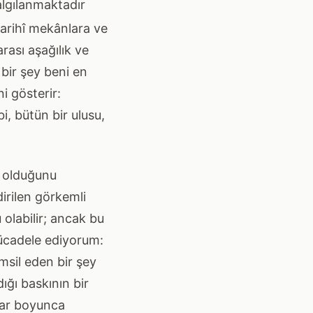
algılanmaktadır
tarihî mekânlara ve
rası aşağılık ve
 bir şey beni en
i gösterir:
i, bütün bir ulusu,
e olduğunu
dirilen görkemli
 olabilir; ancak bu
mücadele ediyorum:
msil eden bir şey
ığı baskının bir
llar boyunca