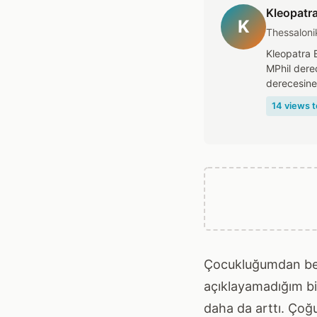
Kleopatra
K
Thessaloni
Kleopatra E
MPhil dere
derecesine 
14 views t
Çocukluğumdan beri 
açıklayamadığım bir
daha da arttı. Çoğ