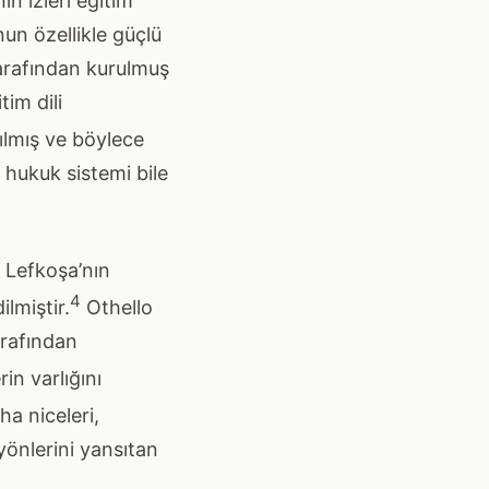
in izleri eğitim
nun özellikle güçlü
tarafından kurulmuş
tim dili
ılmış ve böylece
 hukuk sistemi bile
 Lefkoşa’nın
4
lmiştir.
Othello
arafından
in varlığını
a niceleri,
önlerini yansıtan