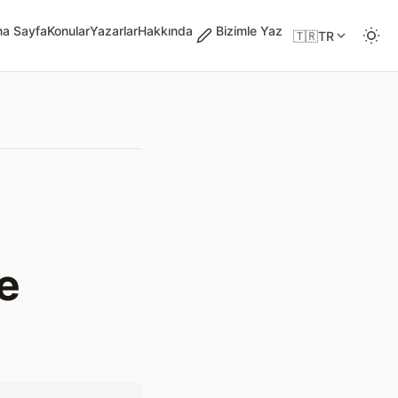
na Sayfa
Konular
Yazarlar
Hakkında
Bizimle Yaz
🇹🇷
TR
e