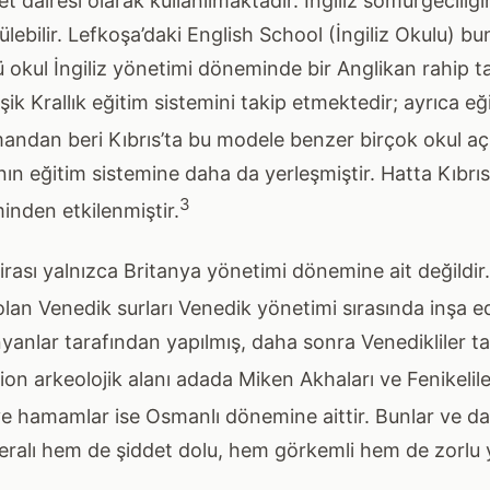
t dairesi olarak kullanılmaktadır. İngiliz sömürgeciliğin
ülebilir. Lefkoşa’daki English School (İngiliz Okulu) bu
ü okul İngiliz yönetimi döneminde bir Anglikan rahip 
ik Krallık eğitim sistemini takip etmektedir; ayrıca eği
ndan beri Kıbrıs’ta bu modele benzer birçok okul aç
nın eğitim sistemine daha da yerleşmiştir. Hatta Kıbrıs
3
minden etkilenmiştir.
rası yalnızca Britanya yönetimi dönemine ait değildir.
olan Venedik surları Venedik yönetimi sırasında inşa edi
yanlar tarafından yapılmış, daha sonra Venedikliler t
ion arkeolojik alanı adada Miken Akhaları ve Fenikeliler
e hamamlar ise Osmanlı dönemine aittir. Bunlar ve dah
alı hem de şiddet dolu, hem görkemli hem de zorlu y