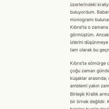
üzerlerindeki kral
buluyordum. Babam
monogramı bulunan 
Kıbrıs’ta o zamana 
görmüştüm. Ancak 
izlerini düşünmeye
tam olarak bu geçm
Kıbrıs’ta sömürge d
çoğu zaman gündelik
kuşaklar arasında;
amblemi yakın zam
Birleşik Krallık arm
bir örnek değildir. 