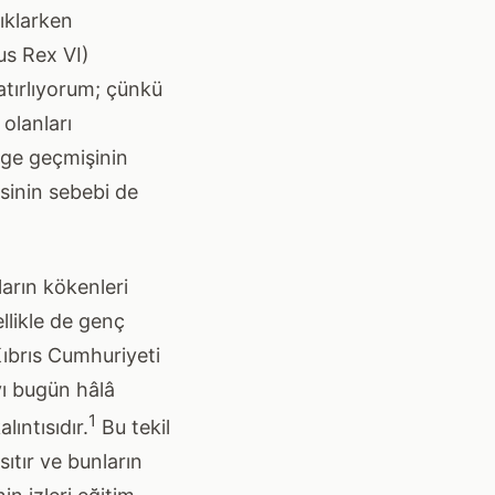
ıklarken
us Rex VI)
tırlıyorum; çünkü
olanları
ge geçmişinin
sinin sebebi de
ların kökenleri
llikle de genç
ıbrıs Cumhuriyeti
ı bugün hâlâ
1
lıntısıdır.
Bu tekil
sıtır ve bunların