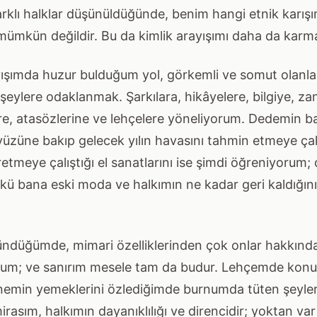
arklı halklar düşünüldüğünde, benim hangi etnik karış
mkün değildir. Bu da kimlik arayışımı daha da karmaş
ışımda huzur bulduğum yol, görkemli ve somut olanlar
ylere odaklanmak. Şarkılara, hikâyelere, bilgiye, zan
ere, atasözlerine ve lehçelere yöneliyorum. Dedemin ba
üzüne bakıp gelecek yılın havasını tahmin etmeye ça
tmeye çalıştığı el sanatlarını ise şimdi öğreniyorum; 
kü bana eski moda ve halkımın ne kadar geri kaldığının
şündüğümde, mimari özelliklerinden çok onlar hakkın
yorum; ve sanırım mesele tam da budur. Lehçemde kon
emin yemeklerini özlediğimde burnumda tüten şeyler
rasım, halkımın dayanıklılığı ve direncidir; yoktan va