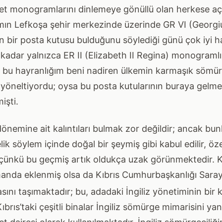
iyet monogramlarını dinlemeye gönüllü olan herkese aç
ın Lefkoşa şehir merkezinde üzerinde GR VI (Georgi
bir posta kutusu bulduğunu söylediği günü çok iyi ha
kadar yalnızca ER II (Elizabeth II Regina) monogramlı 
bu hayranlığım beni nadiren ülkemin karmaşık sömür
 yöneltiyordu; oysa bu posta kutularının buraya gelme
işti.
önemine ait kalıntıları bulmak zor değildir; ancak bun
 söylem içinde doğal bir şeymiş gibi kabul edilir, öze
 çünkü bu geçmiş artık oldukça uzak görünmektedir. K
anda eklenmiş olsa da Kıbrıs Cumhurbaşkanlığı Saray
asını taşımaktadır; bu, adadaki İngiliz yönetiminin bir ka
Kıbrıs’taki çeşitli binalar İngiliz sömürge mimarisini yan