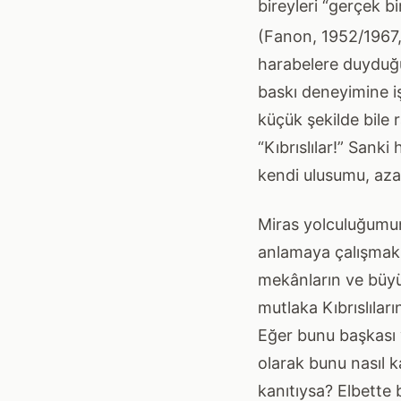
bireyleri “gerçek b
(Fanon, 1952/1967, 
harabelere duyduğum
baskı deneyimine iş
küçük şekilde bile 
“Kıbrıslılar!” Sank
kendi ulusumu, az
Miras yolculuğumun
anlamaya çalışmak gi
mekânların ve büyük
mutlaka Kıbrıslılar
Eğer bunu başkası y
olarak bunu nasıl 
kanıtıysa? Elbette