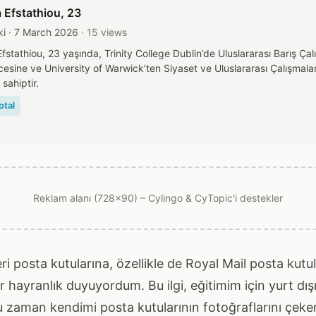
 Efstathiou
, 23
ki · 7 March 2026
· 15 views
fstathiou, 23 yaşında, Trinity College Dublin’de Uluslararası Barış Çal
cesine ve University of Warwick’ten Siyaset ve Uluslararası Çalışmala
sahiptir.
otal
Reklam alanı (728x90) – Cylingo & CyTopic'i destekler
posta kutularına, özellikle de Royal Mail posta kutul
 hayranlık duyuyordum. Bu ilgi, eğitimim için yurt dı
u zaman kendimi posta kutularının fotoğraflarını çeke