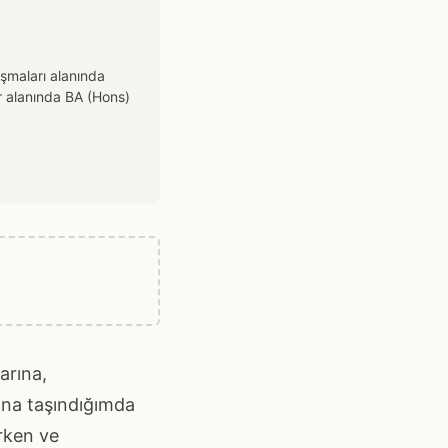
ışmaları alanında
r alanında BA (Hons)
arına,
şına taşındığımda
rken ve