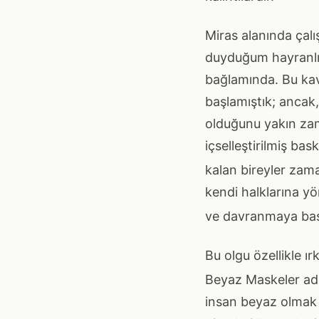
Miras alanında çalı
duyduğum hayranlık
bağlamında. Bu kav
başlamıştık; ancak
olduğunu yakın zam
içselleştirilmiş ba
kalan bireyler zama
kendi halklarına y
ve davranmaya başl
Bu olgu özellikle ı
Beyaz Maskeler adlı
insan beyaz olmak 