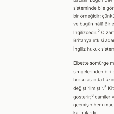
bazıları bugün devle
sisteminde bile gör
bir örneğidir; çünk
ve bugün hâlâ Birleş
2
İngilizcedir.
O zama
Britanya etkisi ada
İngiliz hukuk siste
Elbette sömürge mi
simgelerinden biri 
burcu aslında Lüzin
5
değiştirilmiştir.
Kit
6
gösterir;
camiler v
geçmişin hem macer
kalıntılardır.