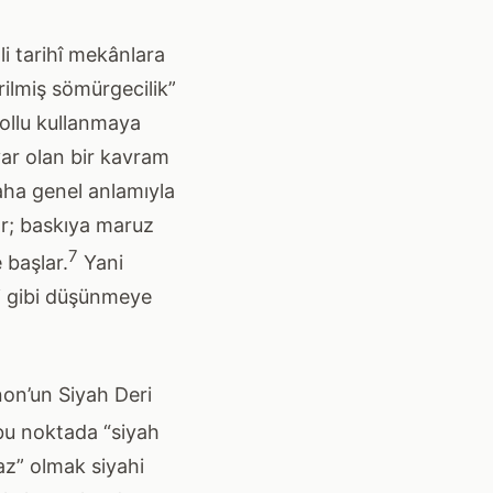
li tarihî mekânlara
ilmiş sömürgecilik”
ollu kullanmaya
ar olan bir kavram
aha genel anlamıyla
kar; baskıya maruz
7
 başlar.
Yani
ri gibi düşünmeye
anon’un Siyah Deri
u noktada “siyah
az” olmak siyahi