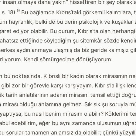
ir insan olmaya daha yakın” hissettiren bir şey olarak 
9
s. 18).
Bu bağlamda Kıbrıs’taki görkemli kalıntılara, 
 hayranlık, belki de bu derin psikolojik ve kuşaklar a
aret ediyor olabilir. Bu durum, Kıbrıs’ta olan herhangi
rahatsız ettiğinde söylediğim şu sitemkâr sözde kendin
i herkes aydınlanmaya ulaşmış da biz geride kalmışız gib
arlıyorum. Kendi sömürgecime dönüşüyorum.
 bu noktasında, Kıbrıslı bir kadın olarak mirasımın n
bi zor bir görevle karşı karşıyayım. Kıbrıs’la ilişkilen
 tarih anlatılarının adanın mirasını temsil ettiği doğru
ın mirası olduğu anlamına gelmez. Sık sık şu soruyla 
aptıysa, bu nasıl benim mirasım olabilir? Köklerimi te
kabul edebilirim, eğer bu aynı zamanda ulusumun uğrad
 bu sorular tamamen anlamsız da olabilir; çünkü yüzyı