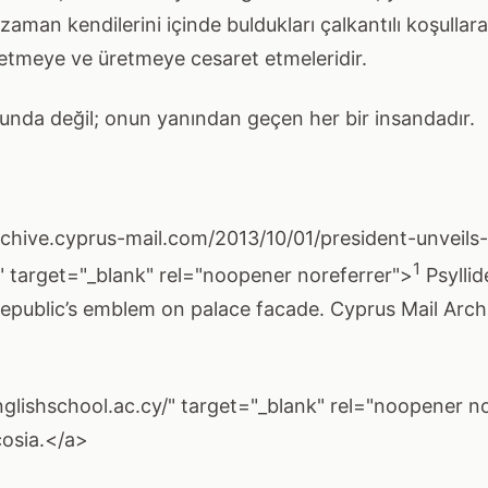
er zaman kendilerini içinde buldukları çalkantılı koşulla
tmeye ve üretmeye cesaret etmeleridir.
unda değil; onun yanından geçen her bir insandadır.
rchive.cyprus-mail.com/2013/10/01/president-unveil
1
 target="_blank" rel="noopener noreferrer">
Psyllid
epublic’s emblem on palace facade. Cyprus Mail Archiv
nglishschool.ac.cy/" target="_blank" rel="noopener n
cosia.</a>