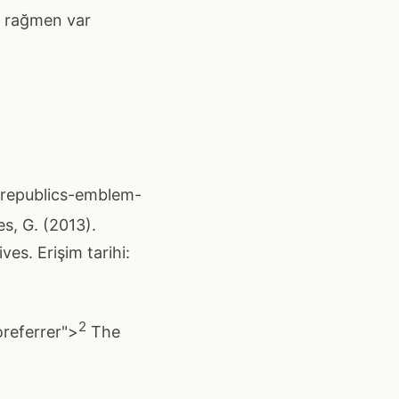
ra rağmen var
s-republics-emblem-
es, G. (2013).
es. Erişim tarihi:
2
oreferrer">
The