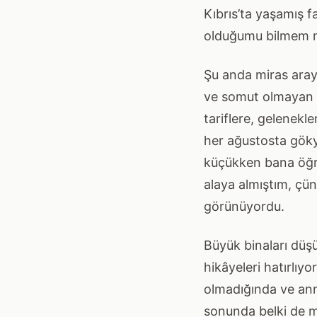
Kıbrıs’ta yaşamış f
olduğumu bilmem mü
Şu anda miras aray
ve somut olmayan şe
tariflere, gelenekl
her ağustosta göky
küçükken bana öğre
alaya almıştım, çün
görünüyordu.
Büyük binaları dü
hikâyeleri hatırlı
olmadığında ve ann
sonunda belki de mi