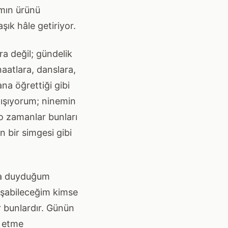
ımın ürünü
ık hâle getiriyor.
a değil; gündelik
aatlara, danslara,
na öğrettiği gibi
lışıyorum; ninemin
o zamanlar bunları
 bir simgesi gibi
da duyduğum
uşabileceğim kimse
 bunlardır. Günün
r etme